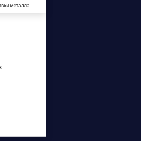
ивки металла
в