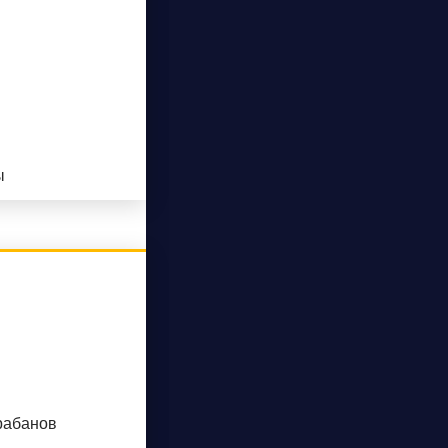
ы
рабанов