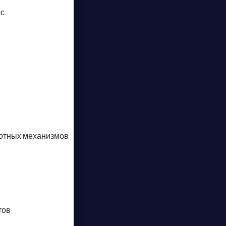
ес
отных механизмов
тов