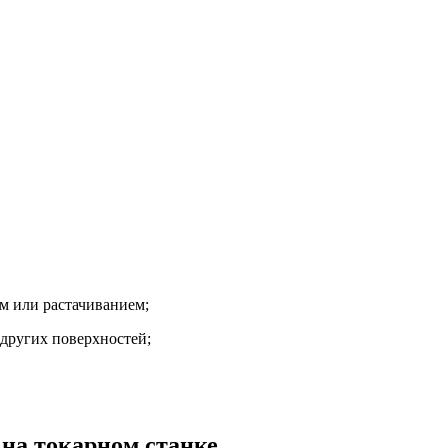
м или растачиванием;
других поверхностей;
 на токарном станке