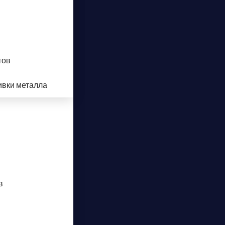
тов
ивки металла
в