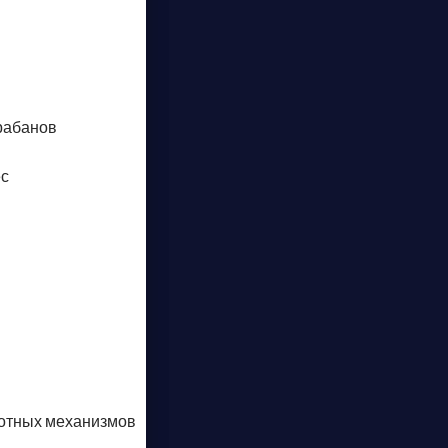
рабанов
ес
отных механизмов