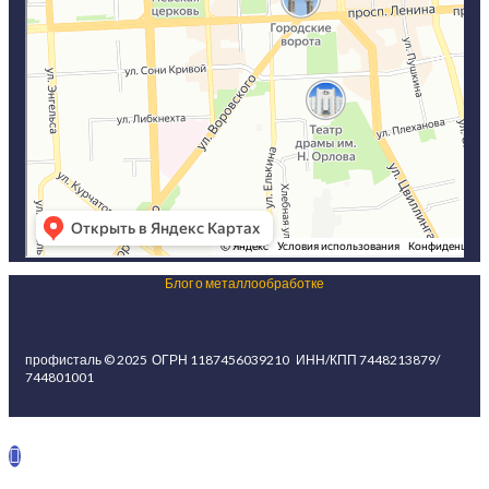
Блог о металлообработке
профисталь © 2025
ОГРН 1187456039210 ИНН/КПП 7448213879/
744801001